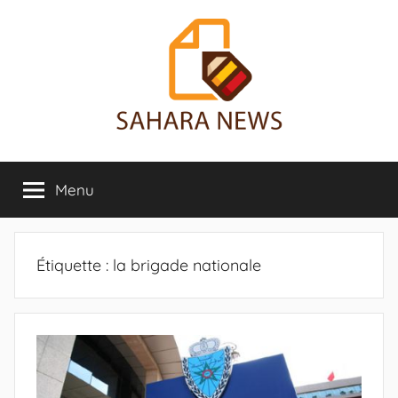
Aller
au
contenu
Sahara
Toute
l'info
Menu
News
sur
le
Sahara
révélée
Étiquette :
la brigade nationale