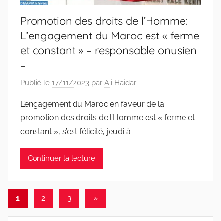
Promotion des droits de l’Homme:
L’engagement du Maroc est « ferme
et constant » – responsable onusien
–
Publié le
17/11/2023
par
Ali Haidar
L’engagement du Maroc en faveur de la
promotion des droits de l’Homme est « ferme et
constant », s’est félicité, jeudi à
Continuer la lecture
Pagination
Articles
1
2
3
»
suivants
des