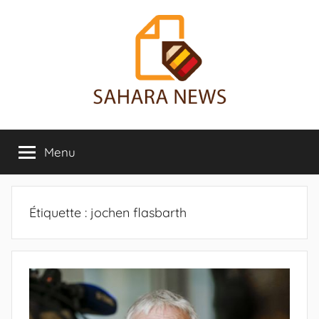
Aller
au
contenu
Sahara
Toute
l'info
Menu
News
sur
le
Sahara
révélée
Étiquette :
jochen flasbarth