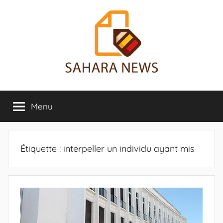
Aller
au
contenu
Sahara
Toute
l'info
Menu
News
sur
le
Sahara
révélée
Étiquette :
interpeller un individu ayant mis