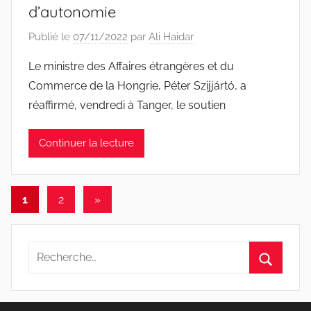
d’autonomie
Publié le
07/11/2022
par
Ali Haidar
Le ministre des Affaires étrangères et du
Commerce de la Hongrie, Péter Szijjártó, a
réaffirmé, vendredi à Tanger, le soutien
Continuer la lecture
Pagination
Articles
1
2
»
suivants
des
publications
Recherche
pour
Recherc
: