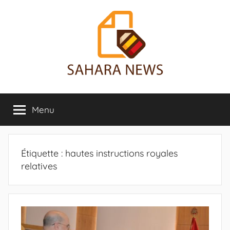
Aller
au
contenu
Sahara
Toute
l'info
Menu
News
sur
le
Sahara
révélée
Étiquette :
hautes instructions royales
relatives