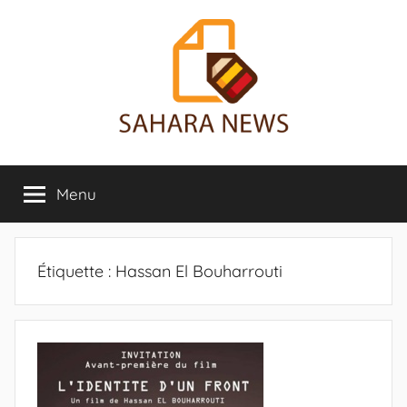
Aller
au
contenu
Sahara
Toute
l'info
Menu
News
sur
le
Sahara
révélée
Étiquette :
Hassan El Bouharrouti