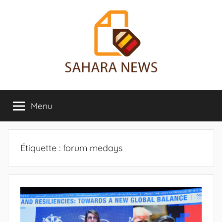
Aller
au
contenu
Sahara
Toute
l'info
Menu
News
sur
le
Sahara
révélée
Étiquette :
forum medays