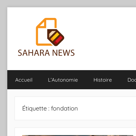
Aller
au
contenu
Sahara
Toute
l'info
Accueil
L’Autonomie
Histoire
Do
sur
News
le
Sahara
révélée
Étiquette :
fondation