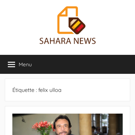
Aller
au
contenu
Sahara
Toute
l'info
Menu
News
sur
le
Sahara
révélée
Étiquette :
felix ulloa