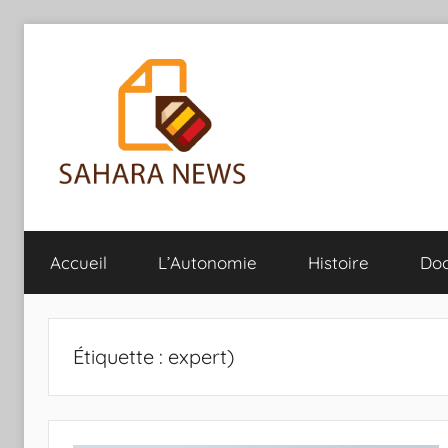
Aller
au
contenu
Sahara
Toute
l'info
Accueil
L’Autonomie
Histoire
Do
sur
News
le
Sahara
révélée
Étiquette :
expert)