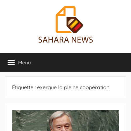
Aller
au
contenu
Sahara
Toute
l'info
Menu
News
sur
le
Sahara
révélée
Étiquette :
exergue la pleine coopération