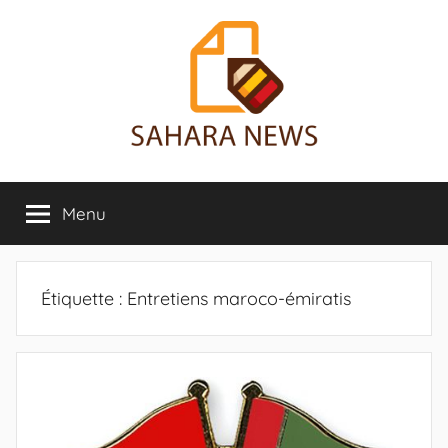
Aller
au
contenu
Sahara
Toute
l'info
Menu
News
sur
le
Sahara
révélée
Étiquette :
Entretiens maroco-émiratis