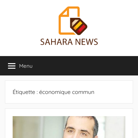
Aller
au
contenu
Sahara
Toute
l'info
Menu
News
sur
le
Sahara
révélée
Étiquette :
économique commun