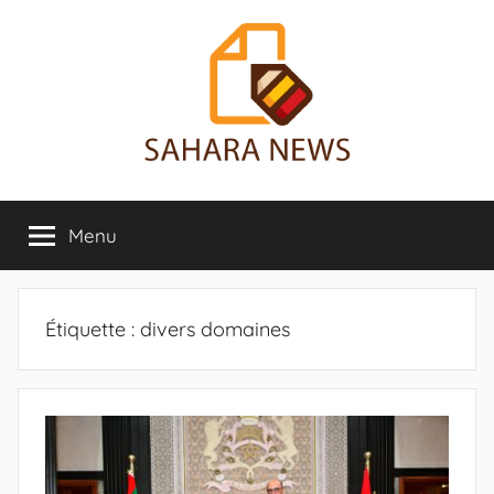
Aller
au
contenu
Sahara
Toute
l'info
Menu
News
sur
le
Sahara
révélée
Étiquette :
divers domaines