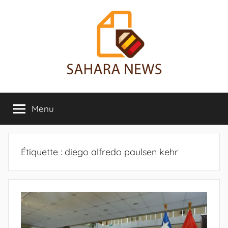
Aller
au
contenu
Sahara
Toute
l'info
Menu
News
sur
le
Sahara
révélée
Étiquette :
diego alfredo paulsen kehr