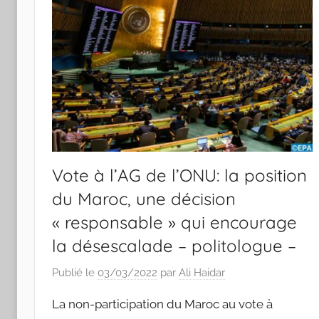
Vote à l’AG de l’ONU: la position
du Maroc, une décision
« responsable » qui encourage
la désescalade – politologue –
Publié le
03/03/2022
par
Ali Haidar
La non-participation du Maroc au vote à