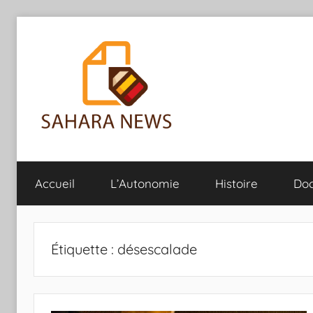
Aller
au
contenu
Sahara
Toute
l'info
Accueil
L’Autonomie
Histoire
Do
sur
News
le
Sahara
révélée
Étiquette :
désescalade