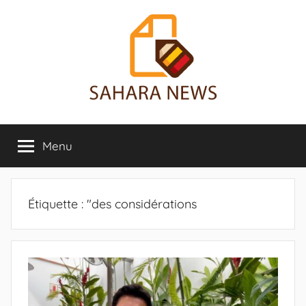
Aller
au
contenu
Sahara
Toute
l'info
Menu
News
sur
le
Sahara
révélée
Étiquette :
"des considérations