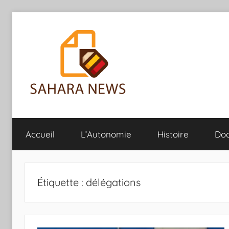
Aller
au
contenu
Sahara
Toute
l'info
Accueil
L’Autonomie
Histoire
Do
sur
News
le
Sahara
révélée
Étiquette :
délégations