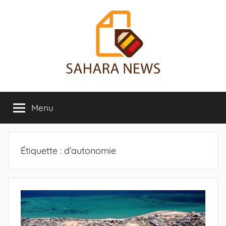
Aller
au
contenu
Sahara
Toute
l'info
Menu
News
sur
le
Sahara
révélée
Étiquette :
d’autonomie