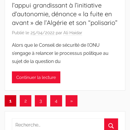
l’appui grandissant à l’initiative
d’autonomie, dénonce « la fuite en
avant » de l’Algérie et son “polisario”
Publié le
25/04/2022
par
Ali Haidar
Alors que le Conseil de sécurité de l’ONU
s’engage à relancer le processus politique au
sujet de la question du
Continuer la lecture
Pagination
Articles
1
2
3
4
»
suivants
des
publications
Recherche