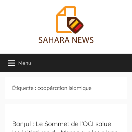
Aller
au
contenu
Sahara
Toute
l'info
Menu
News
sur
le
Sahara
révélée
Étiquette :
coopération islamique
Banjul : Le Sommet de l’OCI salue