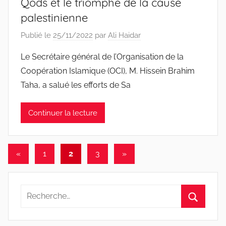
Qods et le triomphe de la cause
palestinienne
Publié le
25/11/2022
par
Ali Haidar
Le Secrétaire général de l’Organisation de la
Coopération Islamique (OCI), M. Hissein Brahim
Taha, a salué les efforts de Sa
Continuer la lecture
Pagination
Publications
Articles
«
1
2
3
»
précédentes
suivants
des
publications
Recherche
pour
Recherc
: