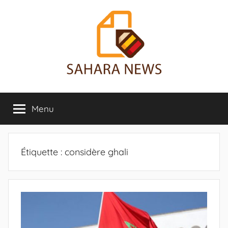
Aller
au
contenu
Sahara
Toute
l'info
Menu
News
sur
le
Sahara
révélée
Étiquette :
considère ghali