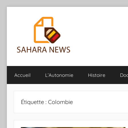
Aller
au
contenu
Sahara
Toute
l'info
Accueil
L’Autonomie
Histoire
Do
sur
News
le
Sahara
révélée
Étiquette :
Colombie