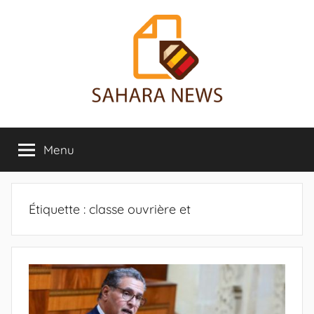
Aller
au
contenu
Sahara
Toute
l'info
Menu
News
sur
le
Sahara
révélée
Étiquette :
classe ouvrière et