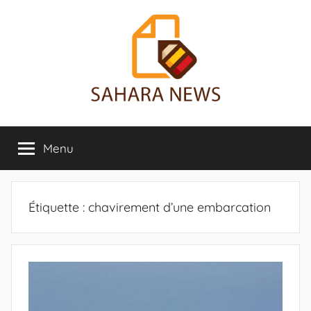
Aller
au
contenu
Sahara
Toute
l'info
Menu
News
sur
le
Sahara
révélée
Étiquette :
chavirement d’une embarcation