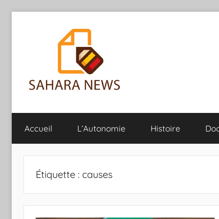
Aller
au
contenu
Sahara
Toute
l'info
Accueil
L’Autonomie
Histoire
Do
sur
News
le
Sahara
révélée
Étiquette :
causes