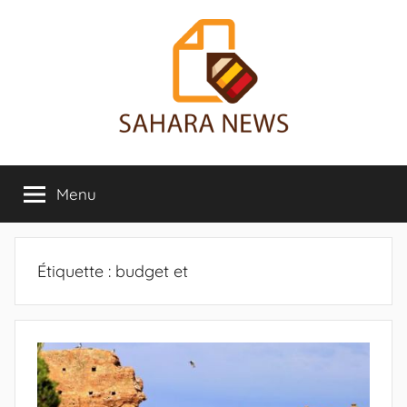
Aller
au
contenu
Sahara
Toute
l'info
Menu
News
sur
le
Sahara
révélée
Étiquette :
budget et