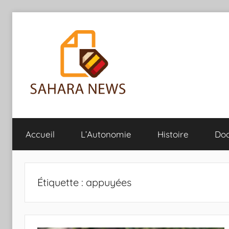
Aller
au
contenu
Sahara
Toute
l'info
Accueil
L’Autonomie
Histoire
Do
sur
News
le
Sahara
révélée
Étiquette :
appuyées