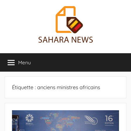
Aller
au
contenu
Sahara
Toute
l'info
Menu
News
sur
le
Sahara
révélée
Étiquette :
anciens ministres africains