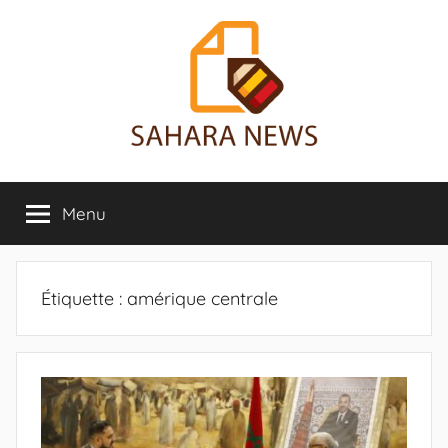
Aller
au
contenu
Sahara
Toute
l'info
Menu
News
sur
le
Sahara
révélée
Étiquette :
amérique centrale