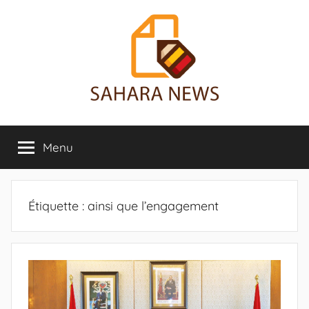
Aller
au
contenu
Sahara
Toute
l'info
Menu
News
sur
le
Sahara
révélée
Étiquette :
ainsi que l’engagement