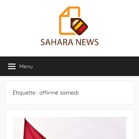
Aller
au
contenu
Sahara
Toute
l'info
Menu
News
sur
le
Sahara
révélée
Étiquette :
affirmé samedi