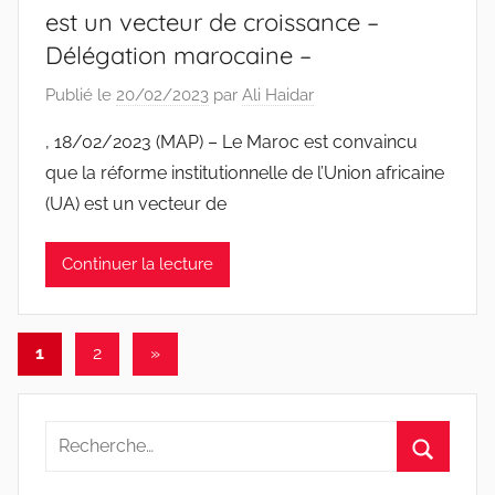
est un vecteur de croissance –
Délégation marocaine –
Publié le
20/02/2023
par
Ali Haidar
, 18/02/2023 (MAP) – Le Maroc est convaincu
que la réforme institutionnelle de l’Union africaine
(UA) est un vecteur de
Continuer la lecture
Pagination
Articles
1
2
»
suivants
des
publications
Recherche
pour
Recherc