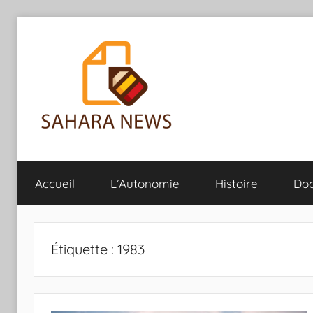
Aller
au
contenu
Sahara
Toute
l'info
Accueil
L’Autonomie
Histoire
Do
sur
News
le
Sahara
révélée
Étiquette :
1983