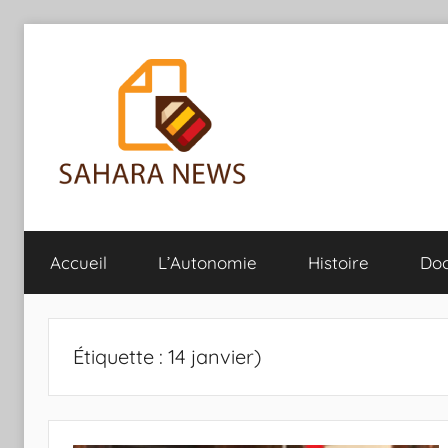
Aller
au
contenu
Sahara
Toute
l'info
Accueil
L’Autonomie
Histoire
Do
sur
News
le
Sahara
révélée
Étiquette :
14 janvier)